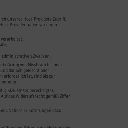
lich unseres Host-Providers Zugriff,
Host-Provider haben wir einen
verarbeitet:
ite,
n administrativen Zwecken.
Aufklärung von Missbrauchs- oder
 und danach gelöscht oder
rforderlich ist, sind bis zur
genommen.
lit. g KDG. Unser berechtigtes
 Auf das Widerrufsrecht gemäß Ziffer
 ein. Nähere Erläuterungen dazu
von Ihnen im Rahmen der Nutzung der