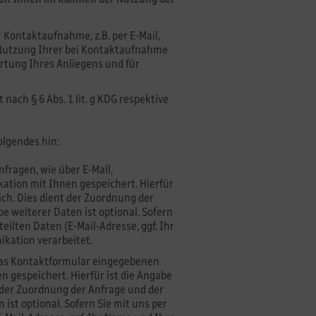
Kontaktaufnahme, z.B. per E-Mail,
d Nutzung Ihrer bei Kontaktaufnahme
tung Ihres Anliegens und für
ach § 6 Abs. 1 lit. g KDG respektive
olgendes hin:
fragen, wie über E-Mail,
tion mit Ihnen gespeichert. Hierfür
ich. Dies dient der Zuordnung der
 weiterer Daten ist optional. Sofern
eilten Daten (E-Mail-Adresse, ggf. Ihr
kation verarbeitet.
 das Kontaktformular eingegebenen
gespeichert. Hierfür ist die Angabe
t der Zuordnung der Anfrage und der
st optional. Sofern Sie mit uns per