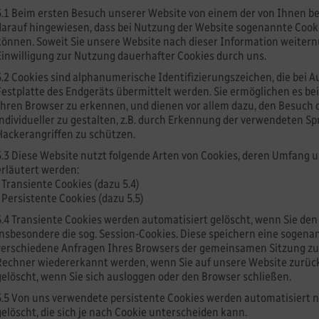
5.1 Beim ersten Besuch unserer Website von einem der von Ihnen b
darauf hingewiesen, dass bei Nutzung der Website sogenannte Cook
können. Soweit Sie unsere Website nach dieser Information weiternu
Einwilligung zur Nutzung dauerhafter Cookies durch uns.
5.2 Cookies sind alphanumerische Identifizierungszeichen, die bei A
Festplatte des Endgeräts übermittelt werden. Sie ermöglichen es be
Ihren Browser zu erkennen, und dienen vor allem dazu, den Besuc
individueller zu gestalten, z.B. durch Erkennung der verwendeten Sp
Hackerangriffen zu schützen.
5.3 Diese Website nutzt folgende Arten von Cookies, deren Umfang
erläutert werden:
- Transiente Cookies (dazu 5.4)
- Persistente Cookies (dazu 5.5)
5.4 Transiente Cookies werden automatisiert gelöscht, wenn Sie den
insbesondere die sog. Session-Cookies. Diese speichern eine sogenan
verschiedene Anfragen Ihres Browsers der gemeinsamen Sitzung zu
Rechner wiedererkannt werden, wenn Sie auf unsere Website zurüc
gelöscht, wenn Sie sich ausloggen oder den Browser schließen.
5.5 Von uns verwendete persistente Cookies werden automatisiert 
gelöscht, die sich je nach Cookie unterscheiden kann.