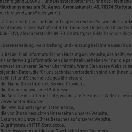
(nachfolgend „DSGVO“) und Diensteanbieter im Sinne des Telemedie
Mädchengymnasium St. Agnes, Gymnasiumstr. 45, 70174 Stuttgar
(nachfolgend
„uns“
oder
„wir“
).
1.2. Unseren Datenschutzbeauftragten erreichen Sie wie folgt: Jor
Rechtsanwaltsgesellschaft mbH, Dr. Thomas A. Degen, Zertifizierte
(DSB-TÜV), Alexanderstraße 8A, 70184 Stuttgart, E-Mail:
thomas.dege
2. Datenerhebung, -verarbeitung und -nutzung bei Ihrem Besuch un
2.1 Bei der bloß informatorischen Nutzung der Website, das heißt, we
uns anderweitig Informationen übermitteln, erheben wir nur die pe
Browser an unseren Server übermittelt. Wenn Sie unsere Website b
folgenden Daten, die für uns technisch erforderlich sind, um Ihnen
Stabilität und Sicherheit zu gewährleisten:
- der Name Ihres Internet-Service-Providers,
- die Ihnen zugewiesene IP-Adresse,
- die Adresse der Internetseite, von der aus Sie unsere Website besu
- verwendeter Browser,
- die jeweils übertragene Datenmenge,
- die von Ihnen besuchten Unterseiten unserer Website,
- Datum und Uhrzeit Ihres Besuches auf unserer Website,
- Zugriffsstatus/HTTP-Statuscode,
- Betriebssystem und dessen Oberfläche Ihres Rechners,