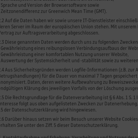
- Sprache und Version der Browsersoftware sowie
- Zeitzonendifferenz zur Greenwich Mean Time (GMT).
2.2 Auf die Daten haben wir sowie unsere IT-Dienstleister einschließ
deren Server im Raum der europäischen Union stehen. Mit unserem 
Vertrag zur Auftragsverarbeitung abgeschlossen.
2.3 Diese genannten Daten werden durch uns zu folgenden Zwecken 
- Gewährleistung eines reibungslosen Verbindungsaufbaus der Webs
- Gewährleistung einer komfortablen Nutzung unserer Website,
- Auswertung der Systemsicherheit und -stabilität sowie zu weitere
2.4 Aus Sicherheitsgründen werden Logfile-Informationen (z.B. zur 
Betrugshandlungen) für die Dauer von maximal 7 Tagen gespeichert
anonymisiert. Daten, deren weitere Aufbewahrung zu Beweiszwecken e
endgültigen Klärung des jeweiligen Vorfalls von der Löschung aus
2.5 Die Rechtsgrundlage für die Datenverarbeitung ist § 6 Abs. 1 S. 1 
Interesse folgt aus oben aufgelisteten Zwecken zur Datenerhebung.
15 der Datenschutzerklärung wird hingewiesen.
2.6 Darüber hinaus setzen wir beim Besuch unserer Website Cookies
erhalten Sie unter den Ziff. 5 dieser Datenschutzerklärung.
3. Kontaktaufnahme und Erhebung, Verarbeitung und Nutzung der 