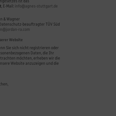
ngesetzes ist das
t
, E-Mail:
info@agnes-stuttgart
.de
dan & Wagner
r Datenschutz-beauftragter TÜV Süd
n@jordan-ra
.com
serer Website
nn Sie sich nicht registrieren oder
rsonenbezogenen Daten, die Ihr
etrachten möchten, erheben wir die
 unsere Website anzuzeigen und die
chen,