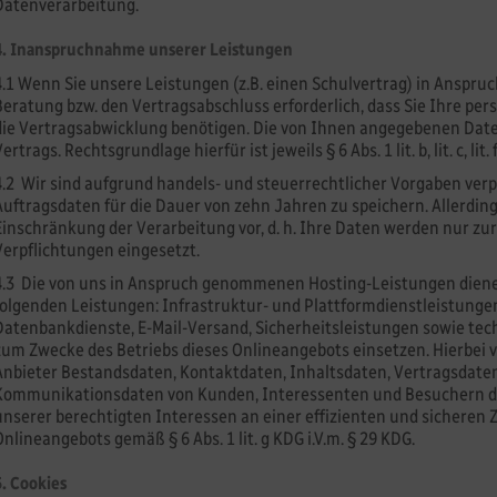
Datenverarbeitung.
4. Inanspruchnahme unserer Leistungen
4.1 Wenn Sie unsere Leistungen (z.B. einen Schulvertrag) in Anspruc
Beratung bzw. den Vertragsabschluss erforderlich, dass Sie Ihre per
die Vertragsabwicklung benötigen. Die von Ihnen angegebenen Date
ertrags. Rechtsgrundlage hierfür ist jeweils § 6 Abs. 1 lit. b, lit. c, lit.
4.2 Wir sind aufgrund handels- und steuerrechtlicher Vorgaben verpf
Auftragsdaten für die Dauer von zehn Jahren zu speichern. Allerdi
Einschränkung der Verarbeitung vor, d. h. Ihre Daten werden nur zu
Verpflichtungen eingesetzt.
4.3 Die von uns in Anspruch genommenen Hosting-Leistungen diene
folgenden Leistungen: Infrastruktur- und Plattformdienstleistunge
Datenbankdienste, E-Mail-Versand, Sicherheitsleistungen sowie tec
zum Zwecke des Betriebs dieses Onlineangebots einsetzen. Hierbei ve
Anbieter Bestandsdaten, Kontaktdaten, Inhaltsdaten, Vertragsdate
Kommunikationsdaten von Kunden, Interessenten und Besuchern di
unserer berechtigten Interessen an einer effizienten und sicheren 
Onlineangebots gemäß § 6 Abs. 1 lit. g KDG i.V.m. § 29 KDG.
5. Cookies