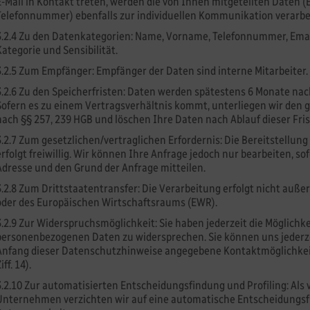
E-Mail in Kontakt treten, werden die von Ihnen mitgeteilten Daten (
Telefonnummer) ebenfalls zur individuellen Kommunikation verarbe
3.2.4 Zu den Datenkategorien: Name, Vorname, Telefonnummer, Emai
Kategorie und Sensibilität.
3.2.5 Zum Empfänger: Empfänger der Daten sind interne Mitarbeiter.
3.2.6 Zu den Speicherfristen: Daten werden spätestens 6 Monate nac
Sofern es zu einem Vertragsverhältnis kommt, unterliegen wir den
nach §§ 257, 239 HGB und löschen Ihre Daten nach Ablauf dieser Fris
3.2.7 Zum gesetzlichen/vertraglichen Erfordernis: Die Bereitstellu
erfolgt freiwillig. Wir können Ihre Anfrage jedoch nur bearbeiten, so
Adresse und den Grund der Anfrage mitteilen.
3.2.8 Zum Drittstaatentransfer: Die Verarbeitung erfolgt nicht auße
oder des Europäischen Wirtschaftsraums (EWR).
3.2.9 Zur Widerspruchsmöglichkeit: Sie haben jederzeit die Möglichk
personenbezogenen Daten zu widersprechen. Sie können uns jederze
Anfang dieser Datenschutzhinweise angegebene Kontaktmöglichkeit
iff. 14).
3.2.10 Zur automatisierten Entscheidungsfindung und Profiling: Al
Unternehmen verzichten wir auf eine automatische Entscheidungsfin