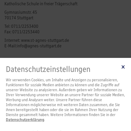
Katholische Schule in freier Trägerschaft
Gymnasiumstr. 45
70174 Stuttgart
Tel:
0711/2253400
Fax:
0711/2253440
Internet: www.st-agnes-stuttgart.de
E-Mail:
info@agnes-stuttgart
.de
Kontakt
Datenschutzeinstellungen
Schulleitung
Sekretariat | Pforte
Wir verwenden Cookies, um Inhalte und Anzeigen zu personalisieren,
Funktionen für soziale Medien anbieten zu können und die Zugriffe auf
Service
unserer Website zu analysieren. Außerdem geben wir Informationen zu
Ihrer Verwendung unserer Website an unsere Partner für soziale Medien,
IServ-Lernplattform
Werbung und Analysen weiter. Unsere Partner führen diese
Termine
Informationen möglicherweise mit weiteren Daten zusammen, die Sie
Anmeldung
ihnen bereitgestellt haben oder die sie im Rahmen Ihrer Nutzung der
Agnesteria
Dienste gesammelt haben. Weitere Informationen finden Sie in der
Datenschutzerklärung
.
Nachmittagsbetreuung
Downloads