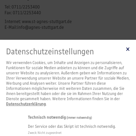
Tel:
0711/2253400
Fax:
0711/2253440
Internet: www.st-agnes-stuttgart.de
E-Mail:
info@agnes-stuttgart
.de
Kontakt
Datenschutzeinstellungen
Schulleitung
Sekretariat | Pforte
Wir verwenden Cookies, um Inhalte und Anzeigen zu personalisieren,
Funktionen für soziale Medien anbieten zu können und die Zugriffe auf
Service
unserer Website zu analysieren. Außerdem geben wir Informationen zu
Ihrer Verwendung unserer Website an unsere Partner für soziale Medien,
IServ-Lernplattform
Werbung und Analysen weiter. Unsere Partner führen diese
Termine
Informationen möglicherweise mit weiteren Daten zusammen, die Sie
Anmeldung
ihnen bereitgestellt haben oder die sie im Rahmen Ihrer Nutzung der
Agnesteria
Dienste gesammelt haben. Weitere Informationen finden Sie in der
Datenschutzerklärung
.
Nachmittagsbetreuung
Downloads
Schutzkonzept für Kinder und Jugendliche
Technisch notwendig
(immer notwendig)
Ferienplan
Der Service oder das Skript ist technisch notwendig.
Stellenausschreibung
Zweck
:
Nicht zugeordnet
Ausbildung